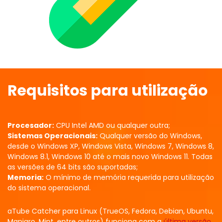
Requisitos para utilização
Procesador:
CPU Intel AMD ou qualquer outra;
Sistemas Operacionais:
Qualquer versão do Windows,
desde o Windows XP, Windows Vista, Windows 7, Windows 8,
Windows 8.1, Windows 10 até o mais novo Windows 11. Todas
as versões de 64 bits são suportadas;
Memoria:
O mínimo de memória requerida para utilização
do sistema operacional.
aTube Catcher para Linux (TrueOS, Fedora, Debian, Ubuntu,
Manjaro, Mint, entre outros) funciona com a
última versão