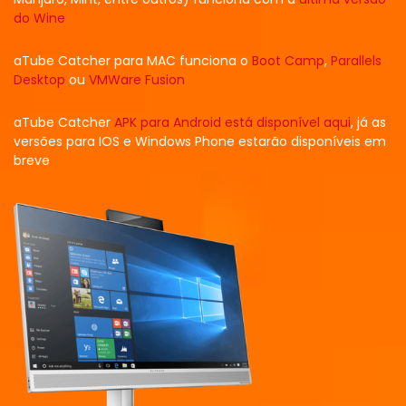
do Wine
aTube Catcher para MAC funciona o
Boot Camp
,
Parallels
Desktop
ou
VMWare Fusion
aTube Catcher
APK para Android está disponível aqui
, já as
versões para IOS e Windows Phone estarão disponíveis em
breve