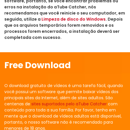
software, portanto, se você encontrar problemas ou
erros na instalação do aTube Catcher, nós
recomendamos que você reinicie o seu computador, em
seguida, utilize a
Limpeza de disco do Windows
. Depois
que os arquivos temporários forem removidos e os
processos forem encerrados, a instalação deverá ser
completada com sucesso.
Free Download
O download gratuito de vídeos é uma tarefa fácil, quando
você possui um software que permite baixar vídeos dos
principais sites da Internet, além de sites adultos. São
centenas de
sites suportados pelo aTube Catcher
com
conteúdo para toda a sua família. Por favor, tenha em
mente que o download de vídeos adultos está disponível,
portanto, o nosso software não é recomendado para
menores de 18 anos.