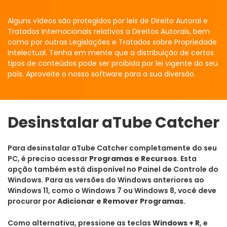
Alguns vídeos são protegidos por leis de Direito Autoral e
Tratados Internacionais relativos a Direitos Autorais, bem
como por outras Legislações e Tratados sobre Propriedade
Intelectual. Tenha em mente que a distribuição de certos
tipos de conteúdos pode ser proibida por lei vigente do seu
país. Aproveite o nosso software para a sua diversão.
Desinstalar aTube Catcher
Para desinstalar aTube Catcher completamente do seu
PC, é preciso acessar
Programas e Recursos
. Esta
opção também está disponível no Painel de Controle do
Windows. Para as versões do Windows anteriores ao
Windows 11, como o Windows 7 ou Windows 8, você deve
procurar por
Adicionar e Remover Programas
.
Como alternativa, pressione as teclas
Windows + R
, e