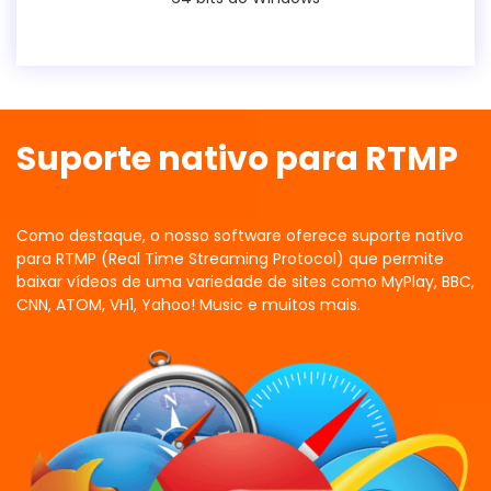
Suporte nativo para RTMP
Como destaque, o nosso software oferece suporte nativo
para RTMP (Real Time Streaming Protocol) que permite
baixar vídeos de uma variedade de sites como MyPlay, BBC,
CNN, ATOM, VH1, Yahoo! Music e muitos mais.