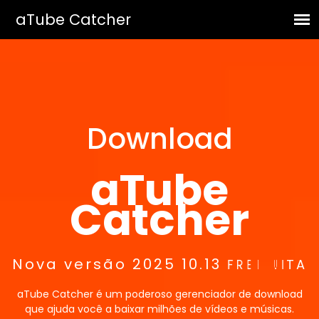
Download
aTube
Catcher
Nova versão 2025 10.13
G
G
F
R
R
R
E
Á
A
E
T
T
I
U
S
I
T
A
aTube Catcher é um poderoso gerenciador de download
que ajuda você a baixar milhões de vídeos e músicas.